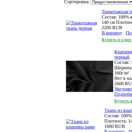
Сортировка:
Трикотажная т
Состав: 100% 
140 см Плотнос
2200 RUB
В корзину
По
Купить в один
Крапивн
черный
Состав:
Ширина:
160г/м²
Нет в н
2600 R
Уведоми
Подробн
Купить 
Ткань из кра
Состав: 100%
Плотность: 14
1600 RUB
В корзину
П