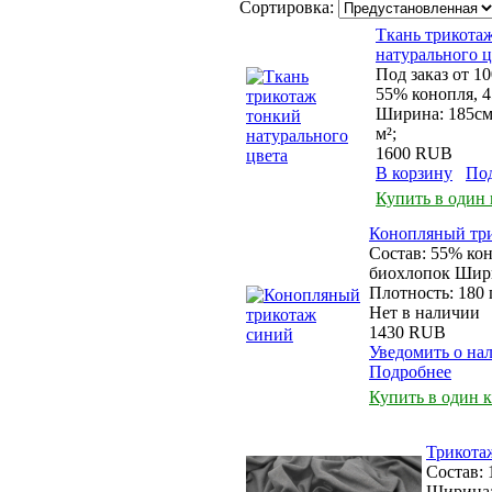
Сортировка:
Ткань трикота
натурального ц
Под заказ от 1
55% конопля, 
Ширина: 185см.
м²;
1600 RUB
В корзину
По
Купить в один
Конопляный тр
Состав: 55% ко
биохлопок Шири
Плотность: 180 
Нет в наличии
1430 RUB
Уведомить о на
Подробнее
Купить в один 
Трикота
Состав:
Ширина: