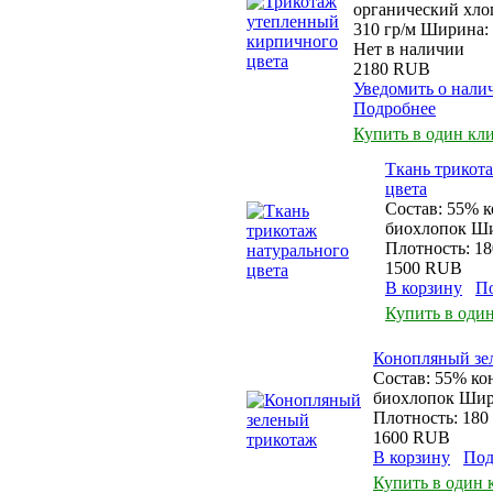
органический хло
310 гр/м Ширина: 
Нет в наличии
2180 RUB
Уведомить о нали
Подробнее
Купить в один кл
Ткань трикот
цвета
Состав: 55% 
биохлопок Ши
Плотность: 18
1500 RUB
В корзину
П
Купить в оди
Конопляный зе
Состав: 55% ко
биохлопок Шири
Плотность: 180 
1600 RUB
В корзину
Под
Купить в один 