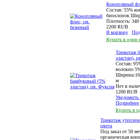
Конопляный фл
Состав: 55% ко
биохлопок Шир
Плотность: 340 
2200 RUB
В корзину
Под
Купить в один 
Трикотаж 
эластан), 
Состав: 95
волокно 5%
Ширина:160
м
Нет в нали
1200 RUB
Уведомить 
Подробнее
Купить в о
Трикотаж утепле
цвета
Под заказ от 50 ме
органическая кон