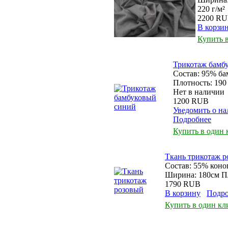
220 г/м²
2200 R
В корзи
Купить 
Трикотаж бамб
Состав: 95% ба
Плотность: 19
Нет в наличии
1200 RUB
Уведомить о н
Подробнее
Купить в один 
Ткань трикотаж 
Состав: 55% коно
Ширина: 180см Пл
1790 RUB
В корзину
Подро
Купить в один кл