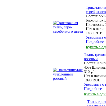
Трикотажная
серебряного
Состав: 55%
биохлопок Ш
Плотность: 1
Нет в нали
1430 RUB
Уведомить 
Подробнее
Купить в од
Ткань трико
розовый
Состав: Кон
45% Ширина 
310 g/m
Нет в налич
1890 RUB
Уведомить о
Подробнее
Купить в оди
Ткань трик
морской в