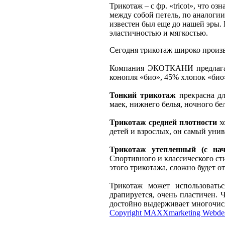
Т
рикотаж – с фр. «
tricot
», что оз
между собой петель, по аналогии
известен был еще до нашей эры. 
эластичностью и мягкостью.
Сегодня трикотаж широко произво
Компания ЭКОТКАНИ предлагает
конопля «био», 45% хлопок «био»
Тонкий трикотаж
прекрасна дл
маек, нижнего белья, ночного бел
Трикотаж средней плотности
хо
детей и взрослых, он самый уни
Трикотаж утепленный (с на
Спортивного и классического ст
этого трикотажа, сложно будет от
Трикотаж может использовать
драпируется, очень пластичен. 
достойно выдерживает многочис
Copyright MAXXmarketing Webde